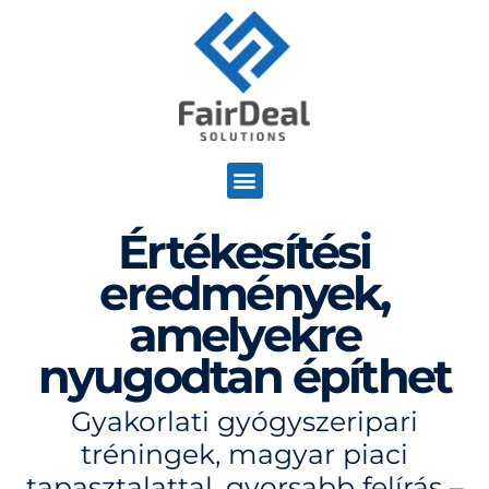
Értékesítési
eredmények,
amelyekre
nyugodtan építhet
Gyakorlati gyógyszeripari
tréningek, magyar piaci
tapasztalattal, gyorsabb felírás –