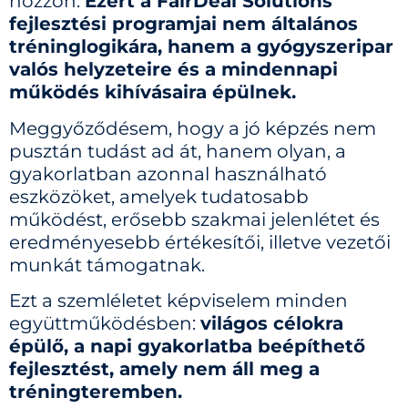
hozzon.
Ezért a FairDeal Solutions
fejlesztési programjai nem általános
tréninglogikára, hanem a gyógyszeripar
valós helyzeteire és a mindennapi
működés kihívásaira épülnek.
Meggyőződésem, hogy a jó képzés nem
pusztán tudást ad át, hanem olyan, a
gyakorlatban azonnal használható
eszközöket, amelyek tudatosabb
működést, erősebb szakmai jelenlétet és
eredményesebb értékesítői, illetve vezetői
munkát támogatnak.
Ezt a szemléletet képviselem minden
együttműködésben:
világos célokra
épülő, a napi gyakorlatba beépíthető
fejlesztést, amely nem áll meg a
tréningteremben.