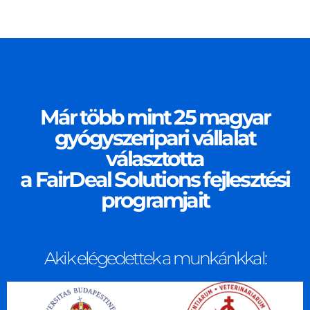
Már több mint 25 magyar
gyógyszeripari vállalat
választotta
a FairDeal Solutions fejlesztési
programjait
Akik elégedettek a munkánkkal: