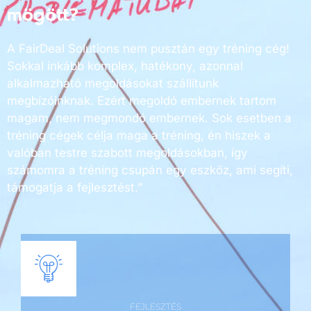
mögött?
A FairDeal Solutions nem pusztán egy tréning cég!
Sokkal inkább komplex, hatékony, azonnal
alkalmazható megoldásokat szállítunk
megbízóinknak. Ezért megoldó embernek tartom
magam, nem megmondó embernek. Sok esetben a
tréning cégek célja maga a tréning, én hiszek a
valóban testre szabott megoldásokban, így
számomra a tréning csupán egy eszköz, ami segíti,
támogatja a fejlesztést.”
FEJLESZTÉS