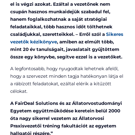
el is végzi azokat. Ezáltal a vezetőnek nem
csupán hasznos munkaidejük szabadul fel,
hanem foglalkozhatnak a saját stratégiai
feladataikkal, több hasznos időt tölthetnek
családjukkal, szeretteikkel.
– Erről szól a
Sikeres
vezetők kézikönyve
, amiben az elmúlt több,
mint 20 év tanulságait, javaslatait gyűjtöttem
össze egy könyvbe, segítve ezzel is a vezetőket.
A legfontosabb, hogy nyugodtak lehetnek afelől,
hogy a szervezet minden tagja hatékonyan látja el
a rábízott feladatokat, ezáltal elérik a kitűzött
célokat.
A FairDeal Solutions és az Állatorvostudományi
Egyetem együttműködése keretein belül 2000
óta nagy sikerrel vezetem az Állatorvosi
Praxisvezetői tréning fakultációt az egyetem
hallgatói részére.”