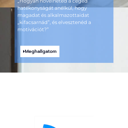
„Hogyan növelheted a céged
hatékonyságát anélkül, hogy
magadat és alkalmazottaidat
„kifacsarnád”, és elvesztenéd a
motivációt?”
Meghallgatom