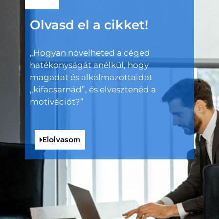
Olvasd el a cikket!
„Hogyan növelheted a céged
hatékonyságát anélkül, hogy
magadat és alkalmazottaidat
„kifacsarnád”, és elvesztenéd a
motivációt?”
Elolvasom