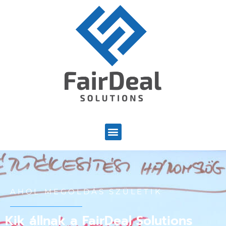
AHOL MEGOLDÁS SZÜLETIK
Kik állnak a FairDeal Solutions