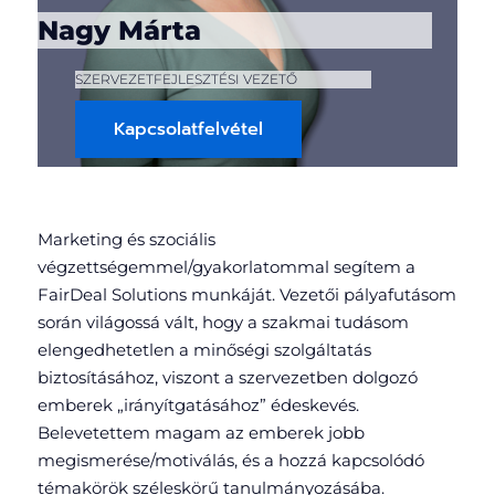
Nagy Márta
SZERVEZETFEJLESZTÉSI VEZETŐ
Kapcsolatfelvétel
Marketing és szociális
végzettségemmel/gyakorlatommal segítem a
FairDeal Solutions munkáját. Vezetői pályafutásom
során világossá vált, hogy a szakmai tudásom
elengedhetetlen a minőségi szolgáltatás
biztosításához, viszont a szervezetben dolgozó
emberek „irányítgatásához” édeskevés.
Belevetettem magam az emberek jobb
megismerése/motiválás, és a hozzá kapcsolódó
témakörök széleskörű tanulmányozásába.