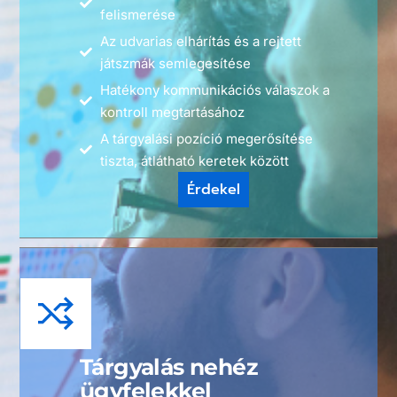
felismerése
Az udvarias elhárítás és a rejtett
játszmák semlegesítése
Hatékony kommunikációs válaszok a
kontroll megtartásához
A tárgyalási pozíció megerősítése
tiszta, átlátható keretek között
Érdekel
Tárgyalás nehéz
ügyfelekkel