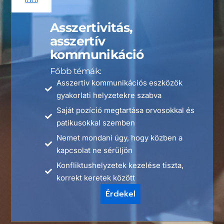
Asszertivitás,
asszertív
kommunikáció
Főbb témák:
Asszertív kommunikációs eszközök
gyakorlati helyzetekre szabva
Saját pozíció megtartása orvosokkal és
patikusokkal szemben
Nemet mondani úgy, hogy közben a
kapcsolat ne sérüljön
Konfliktushelyzetek kezelése tiszta,
korrekt keretek között
Érdekel