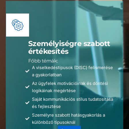
Személyiségre szabott
értékesítés
Főbb témák:
A viselkedéstípusok (DISC) felismerése
a gyakorlatban
Az ügyfelek motivációinak és döntési
logikáinak megértése
Saját kommunikációs stílus tudatosítása
és fejlesztése
Személyre szabott hatásgyakorlás a
különböző típusoknál