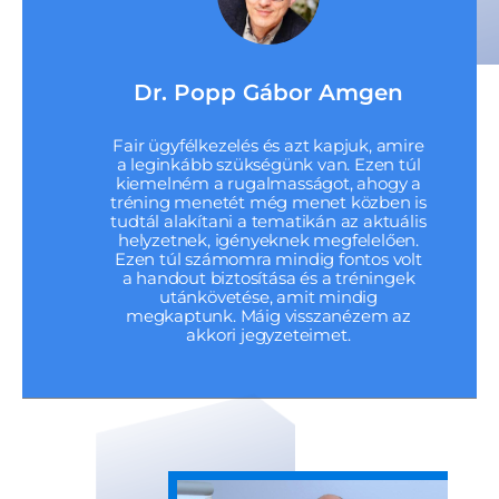
Dr. Popp Gábor Amgen
Fair ügyfélkezelés és azt kapjuk, amire
a leginkább szükségünk van. Ezen túl
kiemelném a rugalmasságot, ahogy a
tréning menetét még menet közben is
tudtál alakítani a tematikán az aktuális
helyzetnek, igényeknek megfelelően.
Ezen túl számomra mindig fontos volt
a handout biztosítása és a tréningek
utánkövetése, amit mindig
megkaptunk. Máig visszanézem az
akkori jegyzeteimet.