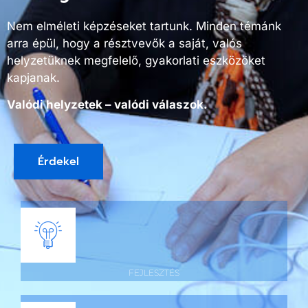
Nem elméleti képzéseket tartunk. Minden témánk
arra épül, hogy a résztvevők a saját, valós
helyzetüknek megfelelő, gyakorlati eszközöket
kapjanak.
Valódi helyzetek – valódi válaszok.
Érdekel
FEJLESZTÉS